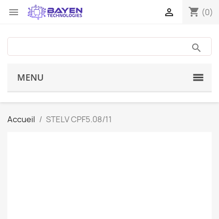
shopping_cart


(0)
MENU
Accueil
STELV CPF5.08/11