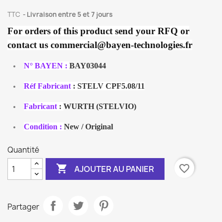
TTC
Livraison entre 5 et 7 jours
For orders of this product send your RFQ or
contact us commercial@bayen-technologies.fr
N° BAYEN :
BAY03044
Réf Fabricant
: STELV CPF5.08/11
Fabricant
:
WURTH (STELVIO)
Condition :
New / Original
Quantité

favorite_border
AJOUTER AU PANIER
Partager