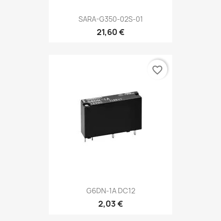
SARA-G350-02S-01
21,60 €
favorite_border
G6DN-1A DC12
2,03 €