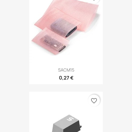
SACM15
0,27 €
favorite_border