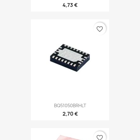
4,73 €
favorite_border
BQ51050BRHLT
2,70 €
favorite_border