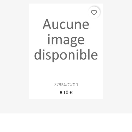
favorite_border
37834/C/00
8,10 €