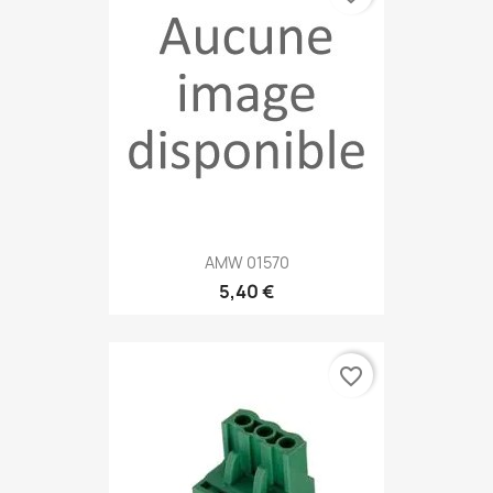
AMW 01570
5,40 €
favorite_border