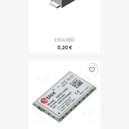
ES1JL R3G
0,20 €
favorite_border