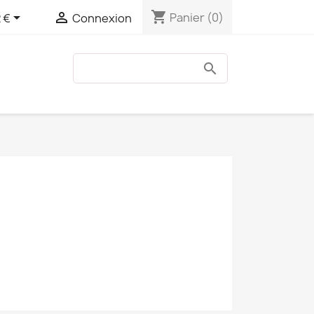
shopping_cart


Panier
(0)
 €
Connexion