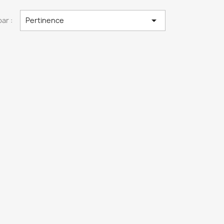

par :
Pertinence