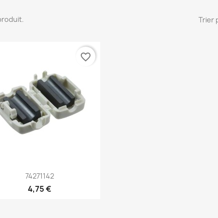
 produit.
Trier 
favorite_border
Aperçu rapide

74271142
4,75 €