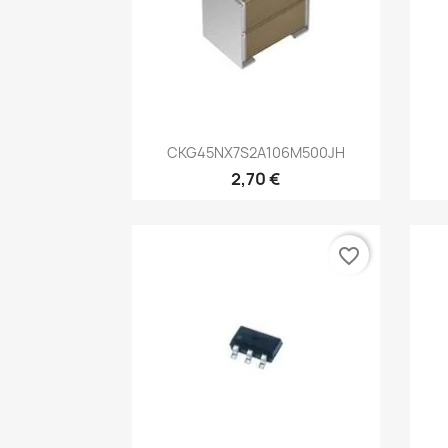
Aperçu rapide

CKG45NX7S2A106M500JH
2,70 €
favorite_border