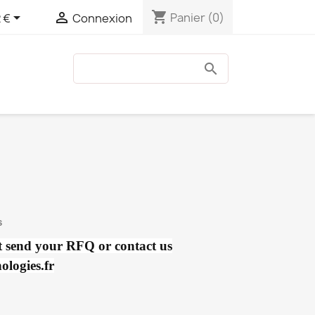
shopping_cart


Panier
(0)
 €
Connexion
s
ct send your RFQ or contact us
logies.fr