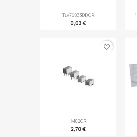
Aperçu rapide

TLV70033DDCR
0,03 €
favorite_border
Aperçu rapide

IM02GR
2,70 €