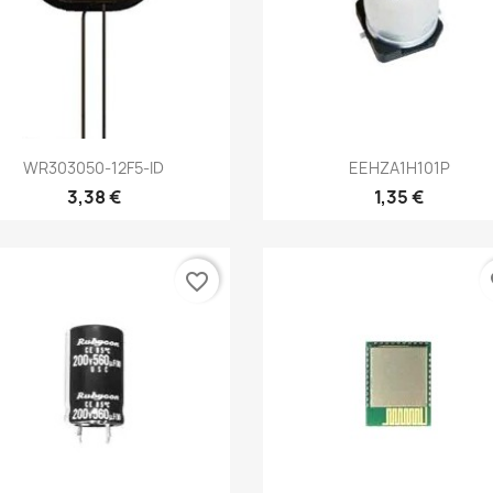
Aperçu rapide
Aperçu rapide


WR303050-12F5-ID
EEHZA1H101P
3,38 €
1,35 €
favorite_border
fa