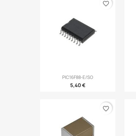
favorite_border
Aperçu rapide

PIC16F88-E/SO
5,40 €
favorite_border