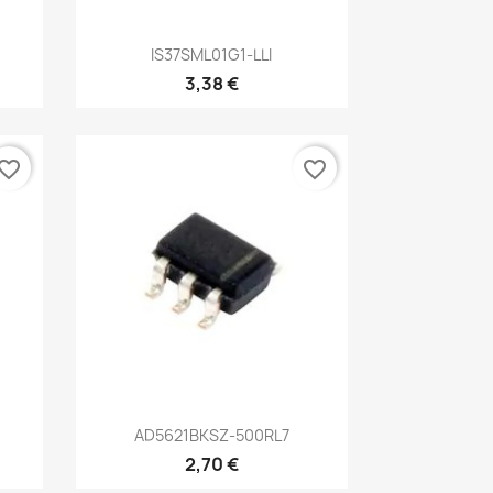
Aperçu rapide

IS37SML01G1-LLI
3,38 €
vorite_border
favorite_border
Aperçu rapide

AD5621BKSZ-500RL7
2,70 €