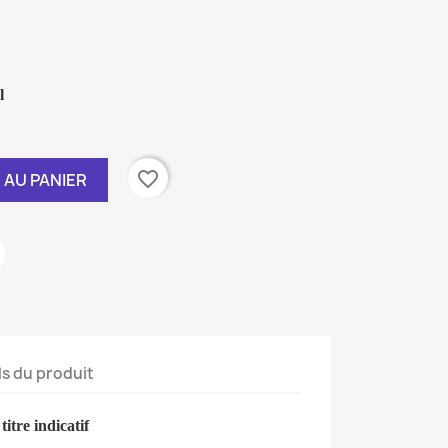
l
favorite_border
 AU PANIER
ls du produit
itre indicatif