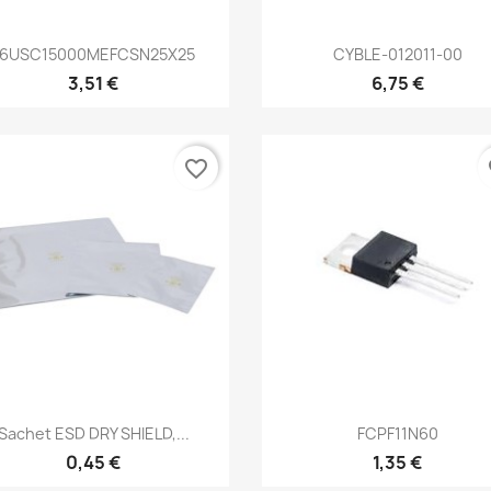
Aperçu rapide
Aperçu rapide


16USC15000MEFCSN25X25
CYBLE-012011-00
3,51 €
6,75 €
favorite_border
fa
Aperçu rapide
Aperçu rapide


Sachet ESD DRY SHIELD,...
FCPF11N60
0,45 €
1,35 €